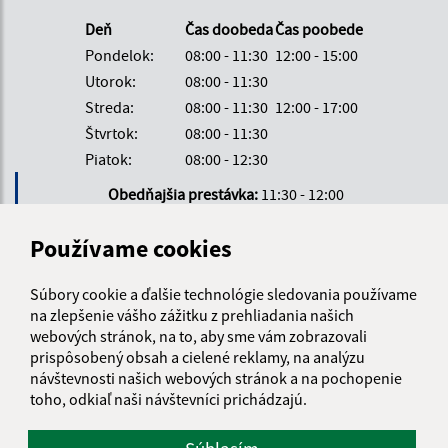
Deň
Čas doobeda
Čas poobede
Pondelok:
08:00 - 11:30
12:00 - 15:00
Utorok:
08:00 - 11:30
Streda:
08:00 - 11:30
12:00 - 17:00
Štvrtok:
08:00 - 11:30
Piatok:
08:00 - 12:30
Obedňajšia prestávka:
11:30 - 12:00
Používame cookies
Kontakt:
Súbory cookie a ďalšie technológie sledovania používame
Obecný úrad Palín
na zlepšenie vášho zážitku z prehliadania našich
Palín 129
webových stránok, na to, aby sme vám zobrazovali
072 13 Palín
prispôsobený obsah a cielené reklamy, na analýzu
návštevnosti našich webových stránok a na pochopenie
info@obecpalin.eu
toho, odkiaľ naši návštevníci prichádzajú.
+421 56 649 72 03