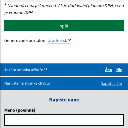
*
Uvedená cena je konečná. Ak je dodávateľ platcom DPH, cena
je vrátane DPH.
späť
Generované portálom
Uradne.sk
Je táto stránka užitočná?
Áno
Nie
Boli tieto 
Boli 
Našli ste na stránke chybu?
Napíšte nám
Napíšte nám:
Meno (povinné)