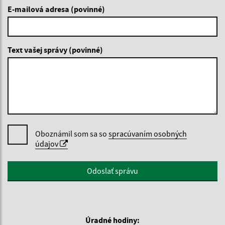
E-mailová adresa (povinné)
Text vašej správy (povinné)
Oboznámil som sa so
spracúvaním osobných
údajov
Google reCaptcha Response
Odoslať správu
Úradné hodiny: