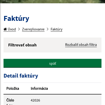
Faktúry
Úvod
Zverejňovanie
Faktúry
Filtrovať obsah
Rozbaliť obsah filtra
Hľadaný výraz:
späť
Hľadať v:
Detail faktúry
Typ dátumu:
Položka
Informácia
Dátum od:
Číslo
42026