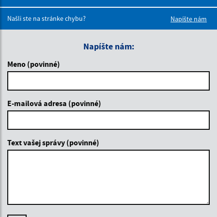
Boli tieto 
Boli 
Našli ste na stránke chybu?
Napíšte nám
Napíšte nám:
Meno (povinné)
E-mailová adresa (povinné)
Text vašej správy (povinné)