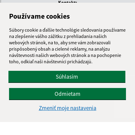
Kontakt:
Obecný úrad Palín
Používame cookies
Palín 129
072 13 Palín
Súbory cookie a ďalšie technológie sledovania používame
na zlepšenie vášho zážitku z prehliadania našich
info@obecpalin.eu
webových stránok, na to, aby sme vám zobrazovali
+421 56 649 72 03
prispôsobený obsah a cielené reklamy, na analýzu
návštevnosti našich webových stránok a na pochopenie
IČO: 00325571
toho, odkiaľ naši návštevníci prichádzajú.
Súhlasím
Odmietam
Zmeniť moje nastavenia