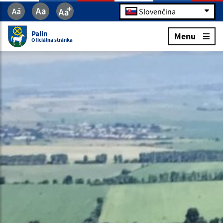
Slovenčina
Palín
Menu
Oficiálna stránka