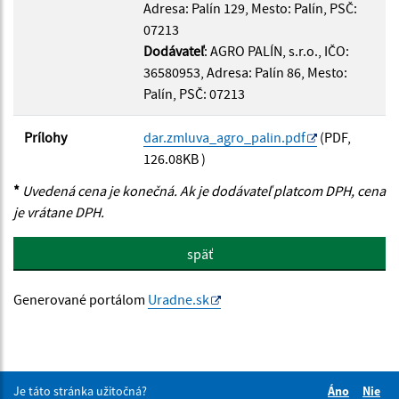
Adresa: Palín 129, Mesto: Palín, PSČ:
07213
Dodávateľ
: AGRO PALÍN, s.r.o., IČO:
36580953, Adresa: Palín 86, Mesto:
Palín, PSČ: 07213
Prílohy
dar.zmluva_agro_palin.pdf
(PDF,
126.08KB )
*
Uvedená cena je konečná. Ak je dodávateľ platcom DPH, cena
je vrátane DPH.
späť
Generované portálom
Uradne.sk
Je táto stránka užitočná?
Áno
Nie