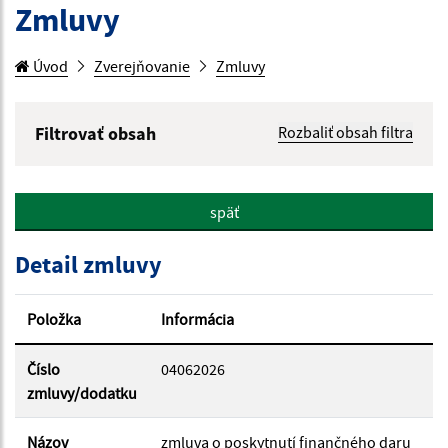
Zmluvy
Úvod
Zverejňovanie
Zmluvy
Filtrovať obsah
Rozbaliť obsah filtra
Hľadaný výraz:
späť
Hľadať v:
Detail zmluvy
Typ dátumu:
Položka
Informácia
Dátum od:
Číslo
04062026
zmluvy/dodatku
Dátum do:
Názov
zmluva o poskytnutí finančného daru