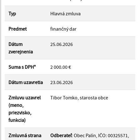
Typ
Hlavná zmluva
Suma od:
Predmet
finančný dar
Suma do:
Dátum
25.06.2026
zverejnenia
Typ:
Suma s DPH*
2 000.00 €
Dátum uzavretia
23.06.2026
Filtrovať
Reset
Zmluvu uzavrel
Tibor Tomko, starosta obce
(meno,
priezvisko,
funkcia)
Zmluvná strana
Odberateľ
: Obec Palín, IČO: 00325571,