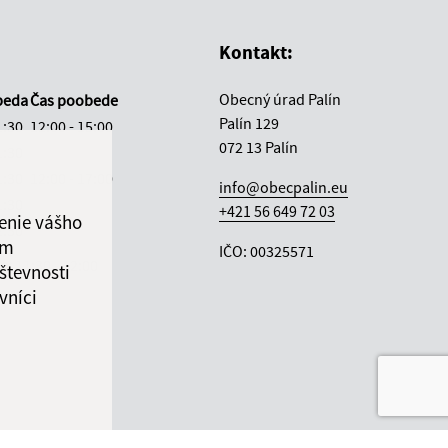
Kontakt:
Obecný úrad Palín
beda
Čas poobede
Palín 129
1:30
12:00 - 15:00
072 13 Palín
1:30
1:30
12:00 - 17:00
info@obecpalin.eu
1:30
+421 56 649 72 03
enie vášho
2:30
ám
IČO: 00325571
ka:
11:30 - 12:00
števnosti
vníci