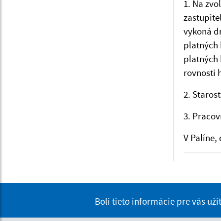
1. Na zvo
zastupite
vykoná dr
platných 
platných 
rovnosti 
2. Staros
3. Pracov
V Palíne,
Boli tieto informácie pre vás už