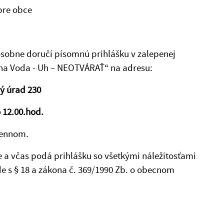
pre obce
obne doručí písomnú prihlášku v zalepenej
rna Voda - Uh – NEOTVÁRAŤ“ na adresu:
ý úrad 230
 12.00.hod.
Sennom.
 a včas podá prihlášku so všetkými náležitosťami
e s § 18 a zákona č. 369/1990 Zb. o obecnom