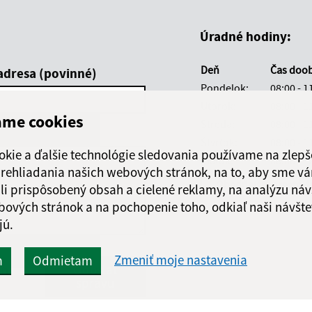
Úradné hodiny:
Deň
Čas doo
adresa (povinné)
Pondelok:
08:00 - 1
Utorok:
08:00 - 1
ame cookies
Streda:
08:00 - 1
Štvrtok:
08:00 - 1
okie a ďalšie technológie sledovania používame na zlepš
Piatok:
08:00 - 1
 prehliadania našich webových stránok, na to, aby sme v
Obedňajšia prestáv
li prispôsobený obsah a cielené reklamy, na analýzu náv
bových stránok a na pochopenie toho, odkiaľ naši návšte
jú.
Zmeniť moje nastavenia
m
Odmietam
Google reCaptcha Response
Odoslať
ch
správu