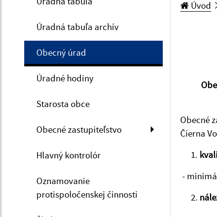
Úradná tabuľa
Úvod
Úradná tabuľa archív
Obecný úrad
Úradné hodiny
Obec
Starosta obce
Obecné za
Obecné zastupiteľstvo
Čierna Vo
kval
Hlavný kontrolór
- minimál
Oznamovanie
protispoločenskej činnosti
nále