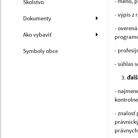
- meno, p
Školstvo
- výpis z 
Dokumenty
- overená
Ako vybaviť
programo
- profesi
Symboly obce
- súhlas 
ďalš
- najmene
kontrolne
- znalosť
právnický
právnych