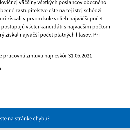
olovičnej väčšiny všetkých poslancov obecného
becné zastupiteľstvo ešte na tej istej schôdzi
rí získali v prvom kole volieb najväčší počet
b postupujú všetci kandidáti s najväčším počtom
ý získal najväčší počet platných hlasov. Pri
ie pracovnú zmluvu najneskôr 31.05.2021
u.
 ste na stránke chybu?
vás užitočné?
e pre vás užitočné?