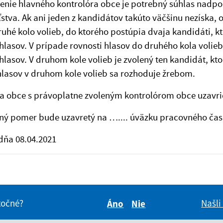
lenie hlavného kontrolóra obce je potrebný súhlas nadp
ľstva. Ak ani jeden z kandidátov takúto väčšinu nezíska, o
uhé kolo volieb, do ktorého postúpia dvaja kandidáti, kto
hlasov. V prípade rovnosti hlasov do druhého kola volie
hlasov. V druhom kole volieb je zvolený ten kandidát, ktor
hlasov v druhom kole volieb sa rozhoduje žrebom.
ta obce s právoplatne zvoleným kontrolórom obce uzavr
ný pomer bude uzavretý na ….... úväzku pracovného čas
 dňa 08.04.2021
itočné?
Našli
Áno
Nie
Boli tieto informácie pre 
Boli tieto informáci