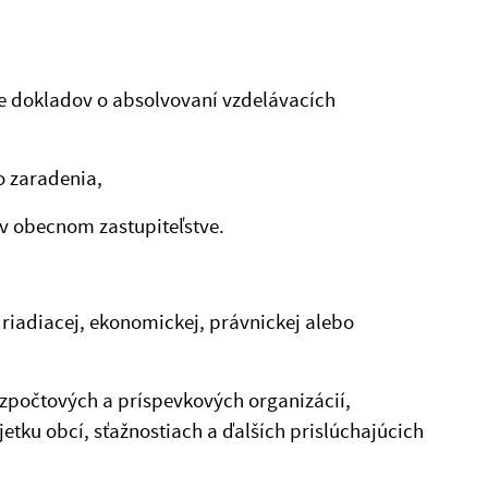
e dokladov o absolvovaní vzdelávacích
o zaradenia,
 v obecnom zastupiteľstve.
v riadiacej, ekonomickej, právnickej alebo
ozpočtových a príspevkových organizácií,
etku obcí, sťažnostiach a ďalších prislúchajúcich