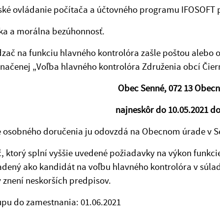
ľské ovládanie počítača a účtovného programu IFOSOFT 
ska a morálna bezúhonnosť.
 na funkciu hlavného kontrolóra zašle poštou alebo os
načenej „Voľba hlavného kontrolóra Združenia obcí Čie
Obec Senné, 072 13 Obecn
najneskôr do 10.05.2021 do
e osobného doručenia ju odovzdá na Obecnom úrade v 
 ktorý splní vyššie uvedené požiadavky na výkon funkcie
dený ako kandidát na voľbu hlavného kontrolóra v súlad
v znení neskorších predpisov.
upu do zamestnania: 01.06.2021