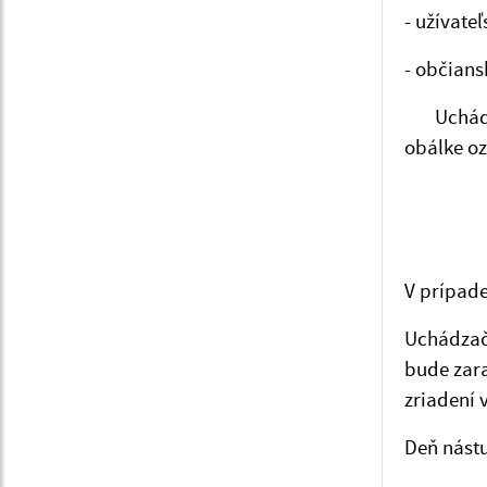
- užívate
- občian
Uchádzač
obálke oz
V prípad
Uchádzač,
bude zara
zriadení 
Deň nást