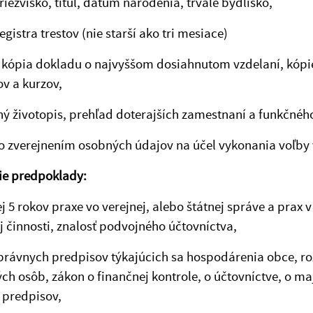
riezvisko, titul, dátum narodenia, trvalé bydlisko,
registra trestov (nie starší ako tri mesiace)
 kópia dokladu o najvyššom dosiahnutom vzdelaní, kópi
v a kurzov,
jný životopis, prehľad doterajších zamestnaní a funkčnéh
so zverejnením osobných údajov na účel vykonania voľby
ie predpoklady:
j 5 rokov praxe vo verejnej, alebo štátnej správe a prax 
j činnosti, znalosť podvojného účtovníctva,
 právnych predpisov týkajúcich sa hospodárenia obce, r
ch osôb, zákon o finančnej kontrole, o účtovníctve, o maj
 predpisov,