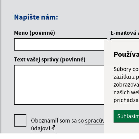
Napíšte nám:
Meno (povinné)
E-mailová 
Použív
Text vašej správy (povinné)
Súbory co
zážitku z
zobrazova
našich we
prichádza
Súhlasí
Oboznámil som sa so
spracúvaním osobný
údajov