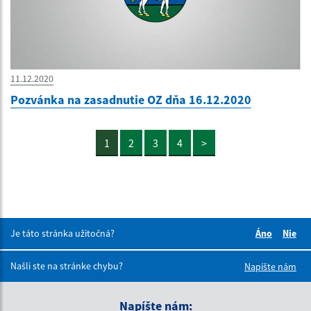
11.12.2020
Pozvánka na zasadnutie OZ dňa 16.12.2020
1
2
3
4
>
Je táto stránka užitočná?
Áno
Nie
Boli tieto 
Boli 
Našli ste na stránke chybu?
Napíšte nám
Napíšte nám: