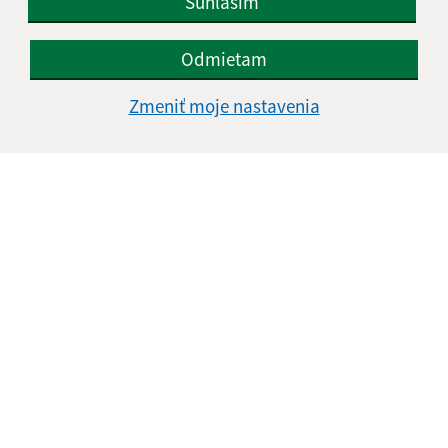
Súhlasím
Odmietam
Úradné hodiny:
Zmeniť moje nastavenia
Deň
Čas doobeda
Čas poobede
Pondelok:
08:00 - 11:30
12:00 - 15:00
Utorok:
08:00 - 11:30
Streda:
08:00 - 11:30
12:00 - 17:00
Štvrtok:
08:00 - 11:30
Piatok:
08:00 - 12:30
Obedňajšia prestávka:
11:30 - 12:00
Kontakt:
Obecný úrad Palín
Palín 129
072 13 Palín