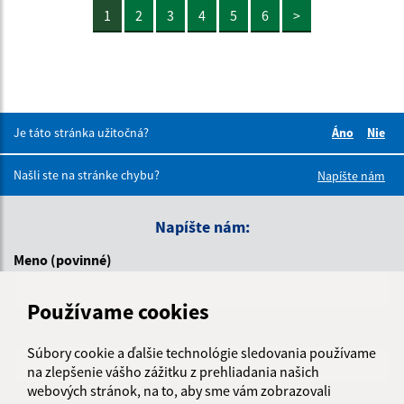
1
2
3
4
5
6
>
Je táto stránka užitočná?
Áno
Nie
Boli tieto 
Boli 
Našli ste na stránke chybu?
Napíšte nám
Napíšte nám:
Meno (povinné)
Používame cookies
E-mailová adresa (povinné)
Súbory cookie a ďalšie technológie sledovania používame
na zlepšenie vášho zážitku z prehliadania našich
webových stránok, na to, aby sme vám zobrazovali