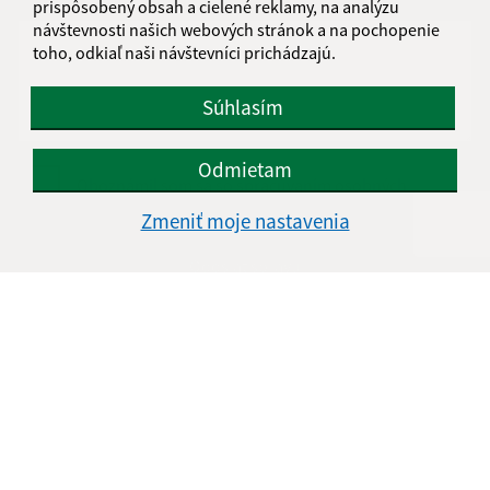
Text vašej správy (povinné)
prispôsobený obsah a cielené reklamy, na analýzu
návštevnosti našich webových stránok a na pochopenie
toho, odkiaľ naši návštevníci prichádzajú.
Súhlasím
Odmietam
Oboznámil som sa so
spracúvaním osobných
údajov
Zmeniť moje nastavenia
Google reCaptcha Response
Odoslať správu
Úradné hodiny:
Deň
Čas doobeda
Čas poobede
Pondelok:
08:00 - 11:30
12:00 - 15:00
Utorok:
08:00 - 11:30