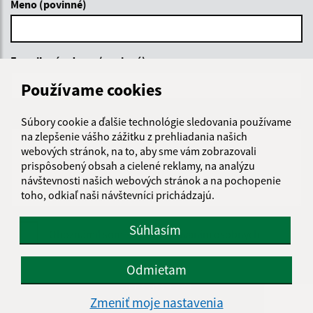
Meno (povinné)
E-mailová adresa (povinné)
Používame cookies
Text vašej správy (povinné)
Súbory cookie a ďalšie technológie sledovania používame
na zlepšenie vášho zážitku z prehliadania našich
webových stránok, na to, aby sme vám zobrazovali
prispôsobený obsah a cielené reklamy, na analýzu
návštevnosti našich webových stránok a na pochopenie
toho, odkiaľ naši návštevníci prichádzajú.
Súhlasím
Oboznámil som sa so
spracúvaním osobných
údajov
Odmietam
Google reCaptcha Response
Odoslať správu
Zmeniť moje nastavenia