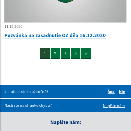
11.12.2020
Pozvánka na zasadnutie OZ dňa 16.12.2020
1
2
3
4
>
Je táto stránka užitočná?
Áno
Nie
Boli tieto 
Boli 
Našli ste na stránke chybu?
Napíšte nám
Napíšte nám: