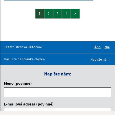
1
2
3
4
>
Je táto stránka užitočná?
Áno
Nie
Boli tieto 
Boli 
Našli ste na stránke chybu?
Napíšte nám
Napíšte nám:
Meno (povinné)
E-mailová adresa (povinné)