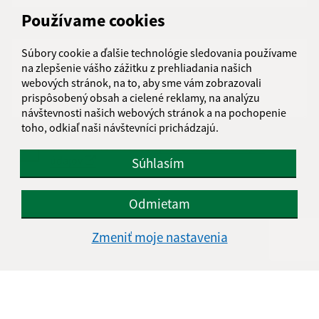
Používame cookies
Text vašej správy (povinné)
Súbory cookie a ďalšie technológie sledovania používame
na zlepšenie vášho zážitku z prehliadania našich
webových stránok, na to, aby sme vám zobrazovali
prispôsobený obsah a cielené reklamy, na analýzu
návštevnosti našich webových stránok a na pochopenie
toho, odkiaľ naši návštevníci prichádzajú.
Oboznámil som sa so
spracúvaním osobných
údajov
Súhlasím
Google reCaptcha Response
Odoslať správu
Odmietam
Zmeniť moje nastavenia
Úradné hodiny:
Deň
Čas doobeda
Čas poobede
Pondelok:
08:00 - 11:30
12:00 - 15:00