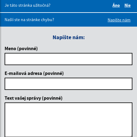
Je táto stránka užitočná?
Áno
Nie
Boli tieto 
Boli 
Našli ste na stránke chybu?
Napíšte nám
Napíšte nám:
Meno (povinné)
E-mailová adresa (povinné)
Text vašej správy (povinné)