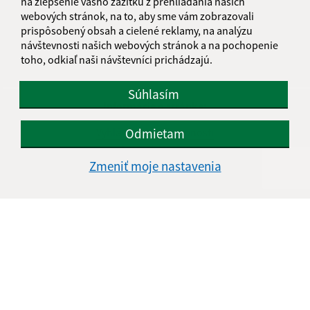
na zlepšenie vášho zážitku z prehliadania našich
webových stránok, na to, aby sme vám zobrazovali
prispôsobený obsah a cielené reklamy, na analýzu
návštevnosti našich webových stránok a na pochopenie
toho, odkiaľ naši návštevníci prichádzajú.
Súhlasím
Informácie o stránke:
Vyhlásenie o prístupnosti
Odmietam
Autorské práva
Zmeniť moje nastavenia
Ochrana osobných údajov
Navigácia:
Vytlačiť aktuálnu stránku
Mapa stránok
Cookies
Rýchle odkazy:
Aktuality