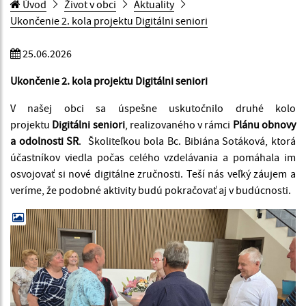
Úvod
Život v obci
Aktuality
Ukončenie 2. kola projektu Digitálni seniori
25.06.2026
Ukončenie 2. kola projektu Digitálni seniori
V našej obci sa úspešne uskutočnilo druhé kolo
projektu
Digitálni seniori
, realizovaného v rámci
Plánu obnovy
a odolnosti SR
. Školiteľkou bola Bc. Bibiána Sotáková, ktorá
účastníkov viedla počas celého vzdelávania a pomáhala im
osvojovať si nové digitálne zručnosti. Teší nás veľký záujem a
veríme, že podobné aktivity budú pokračovať aj v budúcnosti.