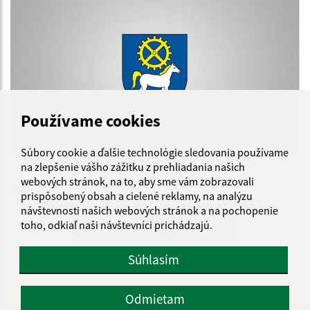
Používame cookies
Súbory cookie a ďalšie technológie sledovania používame
18.05.2026
na zlepšenie vášho zážitku z prehliadania našich
webových stránok, na to, aby sme vám zobrazovali
Spoločne pre krajšiu obec
prispôsobený obsah a cielené reklamy, na analýzu
návštevnosti našich webových stránok a na pochopenie
toho, odkiaľ naši návštevníci prichádzajú.
1
2
3
4
5
6
>
Súhlasím
Odmietam