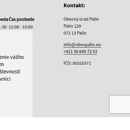
Kontakt:
Obecný úrad Palín
beda
Čas poobede
Palín 129
1:30
12:00 - 15:00
072 13 Palín
1:30
1:30
12:00 - 17:00
info@obecpalin.eu
1:30
+421 56 649 72 03
enie vášho
2:30
IČO: 00325571
ám
ka:
11:30 - 12:00
števnosti
vníci