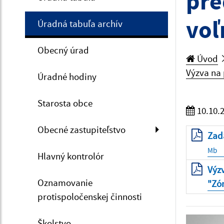
pre
voľ
Úradná tabuľa archív
Obecný úrad
Úvod
Výzva na 
Úradné hodiny
Starosta obce
10.10.
Obecné zastupiteľstvo
Zada
Mb
Hlavný kontrolór
Výz
Oznamovanie
"Zón
protispoločenskej činnosti
Školstvo