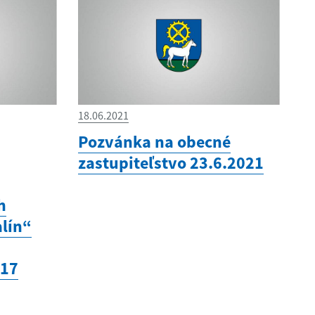
18.06.2021
Pozvánka na obecné
zastupiteľstvo 23.6.2021
h
alín“
117