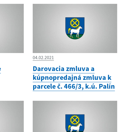
04.02.2021
e
Darovacia zmluva a
kúpnopredajná zmluva k
parcele č. 466/3, k.ú. Palín