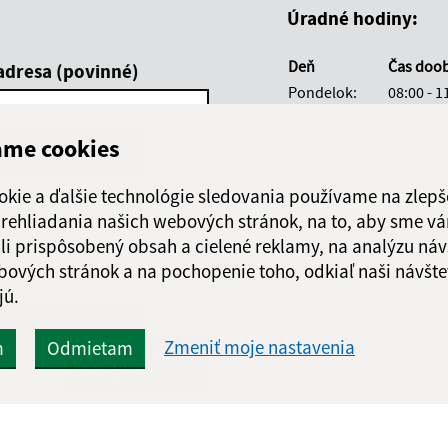
Úradné hodiny:
Deň
Čas doo
adresa (povinné)
Pondelok:
08:00 - 1
Utorok:
08:00 - 1
ame cookies
Streda:
08:00 - 1
Štvrtok:
08:00 - 1
okie a ďalšie technológie sledovania používame na zlepš
Piatok:
08:00 - 1
 prehliadania našich webových stránok, na to, aby sme v
Obedňajšia prestáv
li prispôsobený obsah a cielené reklamy, na analýzu náv
bových stránok a na pochopenie toho, odkiaľ naši návšte
jú.
Google reCaptcha Response
Zmeniť moje nastavenia
m
Odmietam
Odoslať
ch
správu