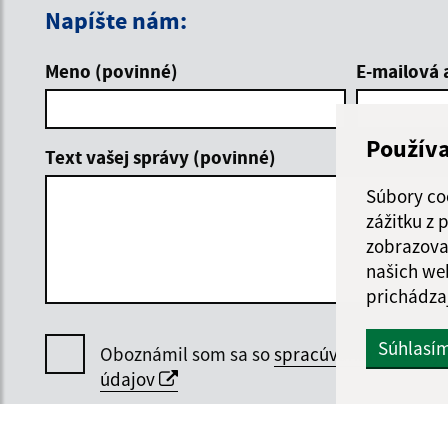
Napíšte nám:
Meno (povinné)
E-mailová 
Použív
Text vašej správy (povinné)
Súbory co
zážitku z
zobrazova
našich we
prichádza
Súhlasí
Oboznámil som sa so
spracúvaním osobný
údajov