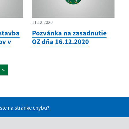
11.12.2020
stavba
Pozvánka na zasadnutie
ov v
OZ dňa 16.12.2020
>
 ste na stránke chybu?
vás užitočné?
e pre vás užitočné?