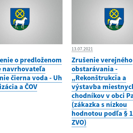
13.07.2021
nie o predloženom
Zrušenie verejného
 navrhovateľa
obstarávania -
nie čierna voda - Uh
„Rekonštrukcia a
izácia a ČOV
výstavba miestnyc
chodníkov v obci P
(zákazka s nízkou
hodnotou podľa § 
ZVO)