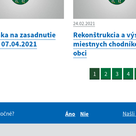
24.02.2021
ka na zasadnutie
Rekonštrukcia a vý
 07.04.2021
miestnych chodník
obci
1
2
3
4
itočné?
Našli
Áno
Nie
Boli tieto informácie pre 
Boli tieto informáci