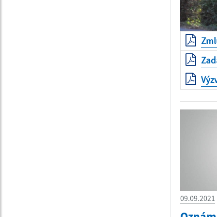
Zml
Zad
Výz
09.09.2021
Oznáme