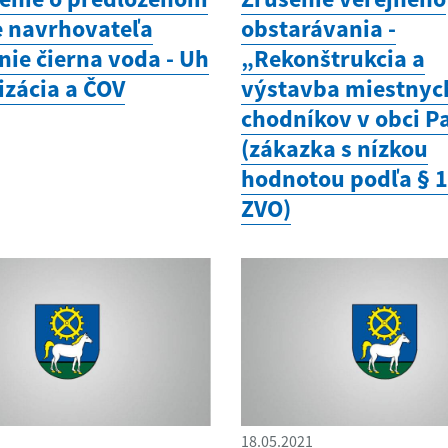
 navrhovateľa
obstarávania -
nie čierna voda - Uh
„Rekonštrukcia a
izácia a ČOV
výstavba miestnyc
chodníkov v obci P
(zákazka s nízkou
hodnotou podľa § 
ZVO)
18.05.2021