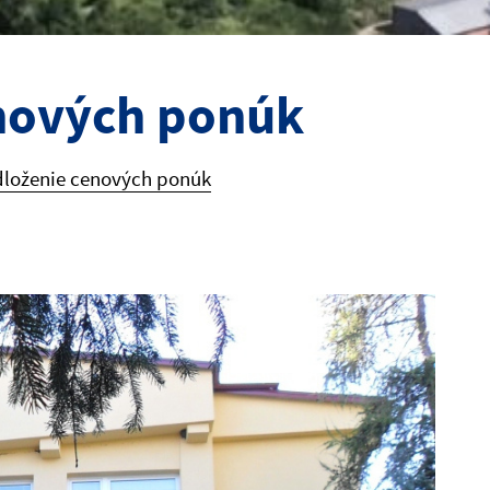
enových ponúk
dloženie cenových ponúk