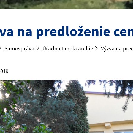
va na predloženie c
Samospráva
Úradná tabuľa archív
Výzva na pre
2019