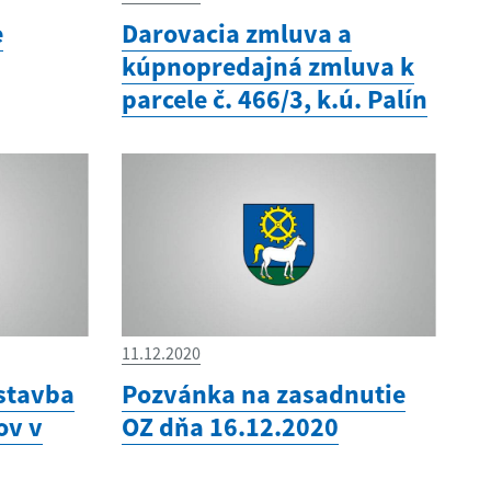
e
Darovacia zmluva a
kúpnopredajná zmluva k
parcele č. 466/3, k.ú. Palín
11.12.2020
stavba
Pozvánka na zasadnutie
ov v
OZ dňa 16.12.2020