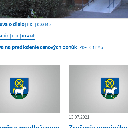
uva o dielo
| PDF | 0.33 Mb
anie
| PDF | 0.04 Mb
va na predloženie cenových ponúk
| PDF | 0.12 Mb
13.07.2021
nie o predloženom
Zrušenie verejného