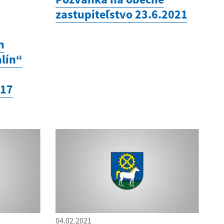
zastupiteľstvo 23.6.2021
h
alín“
117
04.02.2021