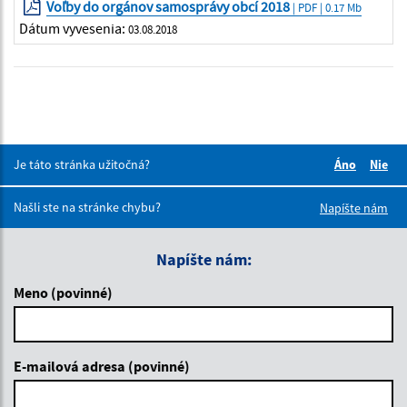
Voľby do orgánov samosprávy obcí 2018
| PDF | 0.17 Mb
Dátum vyvesenia:
03.08.2018
Je táto stránka užitočná?
Áno
Nie
Boli tieto 
Boli 
Našli ste na stránke chybu?
Napíšte nám
Napíšte nám:
Meno (povinné)
E-mailová adresa (povinné)