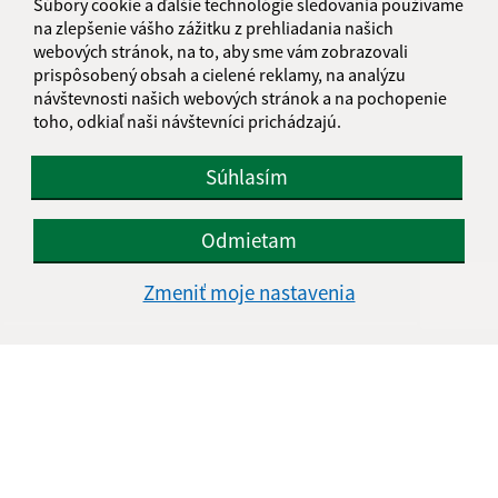
Súbory cookie a ďalšie technológie sledovania používame
na zlepšenie vášho zážitku z prehliadania našich
webových stránok, na to, aby sme vám zobrazovali
prispôsobený obsah a cielené reklamy, na analýzu
návštevnosti našich webových stránok a na pochopenie
toho, odkiaľ naši návštevníci prichádzajú.
Súhlasím
Odmietam
Zmeniť moje nastavenia
Informácie o stránke:
Vyhlásenie o prístupnosti
Autorské práva
Ochrana osobných údajov
Navigácia: